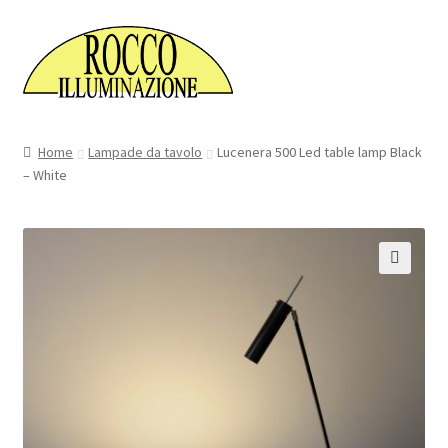
Vai
Vai
Menu
alla
al
navigazione
contenuto
Home
Home
Lampade da tavolo
Lucenera 500 Led table lamp Black
– White
Il mio account
Richiedi un preventivo
Wishlist
🔍