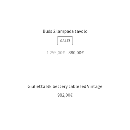
Buds 2 lampada tavolo
SALE!
1.255,00
€
880,00
€
Giulietta BE bettery table led Vintage
982,00
€