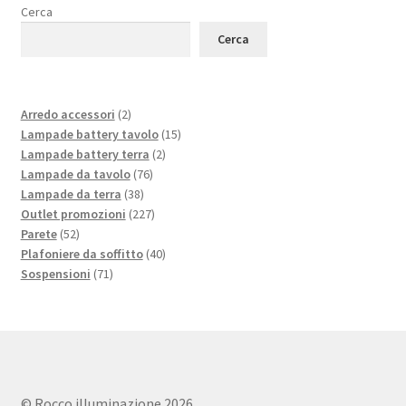
Cerca
Cerca
2
Arredo accessori
2
products
15
Lampade battery tavolo
15
2
products
Lampade battery terra
2
76
products
Lampade da tavolo
76
38
products
Lampade da terra
38
products
227
Outlet promozioni
227
52
products
Parete
52
products
40
Plafoniere da soffitto
40
71
products
Sospensioni
71
products
© Rocco illuminazione 2026