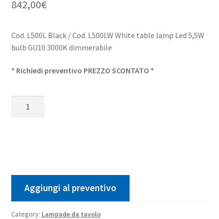
842,00
€
Cod. L500L Black / Cod. L500LW White table lamp Led 5,5W
bulb GU10 3000K dimmerabile
* Richiedi preventivo PREZZO SCONTATO *
Lucenera
500
Led
table
lamp
Black
-
White
Aggiungi al preventivo
quantity
Category:
Lampade da tavolo